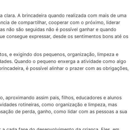
a clara. A brincadeira quando realizada com mais de uma
ância de compartilhar, cooperar com o próximo, liderar
las não são seguidas não é possível ganhar e quando
que consegue expressar, desde os sentimentos bons até os
os, e exigindo dos pequenos, organização, limpeza e
lidades. Quando o pequeno enxerga a atividade como algo
rincadeira, é possível alinhar o prazer com as obrigações,
, aproximando assim pais, filhos, educadores e alunos
ividades rotineiras, como organização e limpeza, mas
nsação de perda, ganho, como lidar com as pessoas a sua
r a cada fase do desenvolvimento da criança. Eles, em