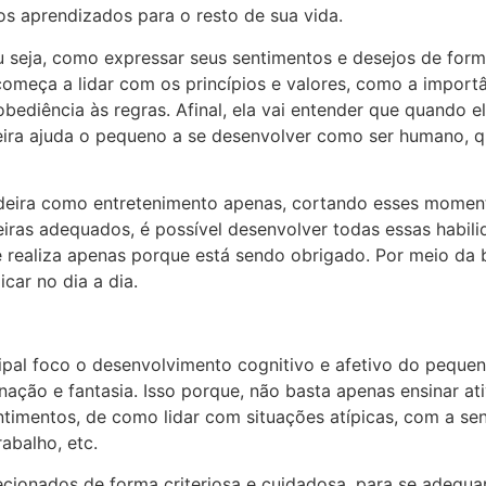
 os aprendizados para o resto de sua vida.
 seja, como expressar seus sentimentos e desejos de form
começa a lidar com os princípios e valores, como a import
ediência às regras. Afinal, ela vai entender que quando e
deira ajuda o pequeno a se desenvolver como ser humano, 
deira como entretenimento apenas, cortando esses moment
deiras adequados, é possível desenvolver todas essas habi
e realiza apenas porque está sendo obrigado. Por meio da b
icar no dia a dia.
pal foco o desenvolvimento cognitivo e afetivo do pequeno
nação e fantasia. Isso porque, não basta apenas ensinar at
timentos, de como lidar com situações atípicas, com a se
rabalho, etc.
lecionados de forma criteriosa e cuidadosa, para se adequa