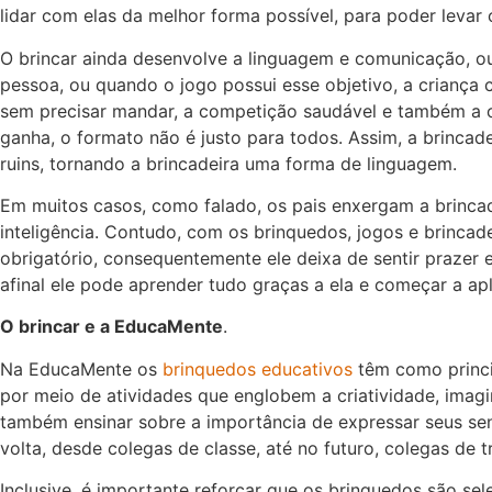
lidar com elas da melhor forma possível, para poder levar
O brincar ainda desenvolve a linguagem e comunicação, ou
pessoa, ou quando o jogo possui esse objetivo, a criança 
sem precisar mandar, a competição saudável e também a ob
ganha, o formato não é justo para todos. Assim, a brinca
ruins, tornando a brincadeira uma forma de linguagem.
Em muitos casos, como falado, os pais enxergam a brinca
inteligência. Contudo, com os brinquedos, jogos e brinca
obrigatório, consequentemente ele deixa de sentir prazer 
afinal ele pode aprender tudo graças a ela e começar a apl
O brincar e a EducaMente
.
Na EducaMente os
brinquedos educativos
têm como princi
por meio de atividades que englobem a criatividade, imagi
também ensinar sobre a importância de expressar seus sen
volta, desde colegas de classe, até no futuro, colegas de t
Inclusive, é importante reforçar que os brinquedos são se