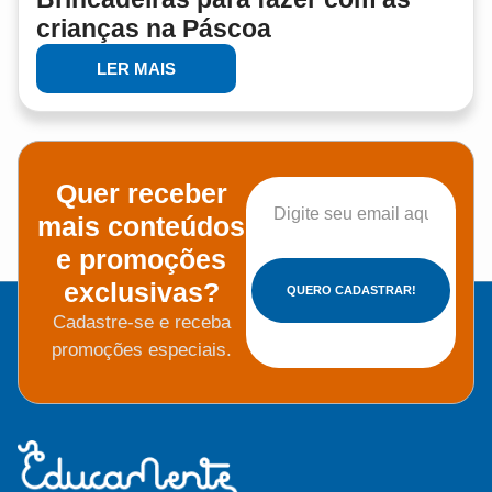
crianças na Páscoa
LER MAIS
Quer receber
mais conteúdos
e promoções
exclusivas?
QUERO CADASTRAR!
Cadastre-se e receba
promoções especiais.