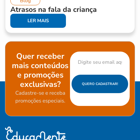
Blog
Atrasos na fala da criança
LER MAIS
Quer receber
mais conteúdos
e promoções
exclusivas?
QUERO CADASTRAR!
Cadastre-se e receba
promoções especiais.