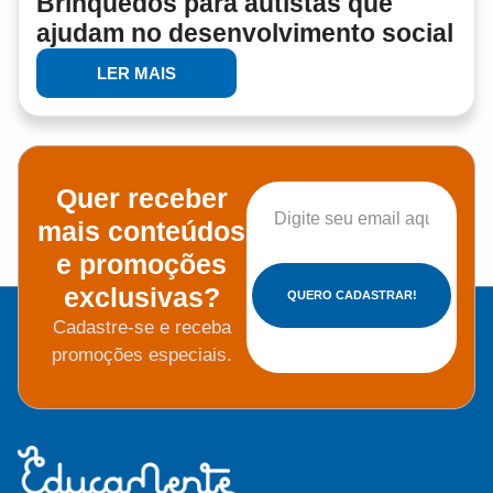
Brinquedos para autistas que
ajudam no desenvolvimento social
LER MAIS
Quer receber
mais conteúdos
e promoções
exclusivas?
QUERO CADASTRAR!
Cadastre-se e receba
promoções especiais.