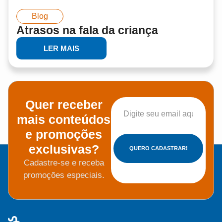
Blog
Atrasos na fala da criança
LER MAIS
Quer receber
mais conteúdos
e promoções
exclusivas?
QUERO CADASTRAR!
Cadastre-se e receba
promoções especiais.