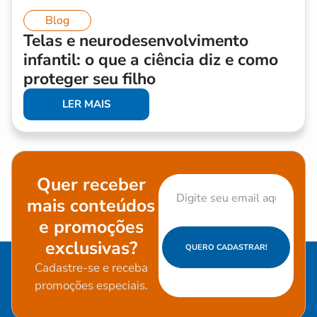
Blog
Telas e neurodesenvolvimento
infantil: o que a ciência diz e como
proteger seu filho
LER MAIS
Quer receber
mais conteúdos
e promoções
exclusivas?
QUERO CADASTRAR!
Cadastre-se e receba
promoções especiais.