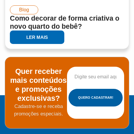
Blog
Como decorar de forma criativa o
novo quarto do bebê?
LER MAIS
Quer receber
mais conteúdos
e promoções
exclusivas?
QUERO CADASTRAR!
Cadastre-se e receba
promoções especiais.