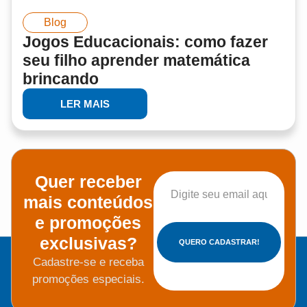
Blog
Jogos Educacionais: como fazer
seu filho aprender matemática
brincando
LER MAIS
Quer receber
mais conteúdos
e promoções
exclusivas?
QUERO CADASTRAR!
Cadastre-se e receba
promoções especiais.