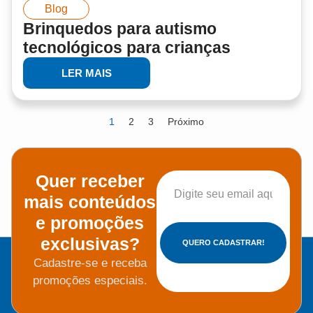
Blog
Brinquedos para autismo
tecnológicos para crianças
LER MAIS
1
2
3
Próximo
Quer receber
mais conteúdos
e promoções
exclusivas?
QUERO CADASTRAR!
Cadastre-se e receba
promoções especiais.