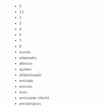
0
12
2
3
4
5
7
8
acordo
adaptados
afetivos
ajudam
alfabetização
amizade
animais
anos
ansiedade infantil
antialérgicos