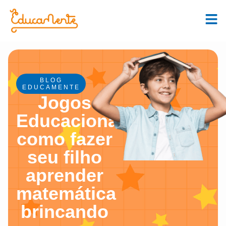
BLOG
EDUCAMENTE
Jogos
Educacionais:
como fazer
seu filho
aprender
matemática
brincando