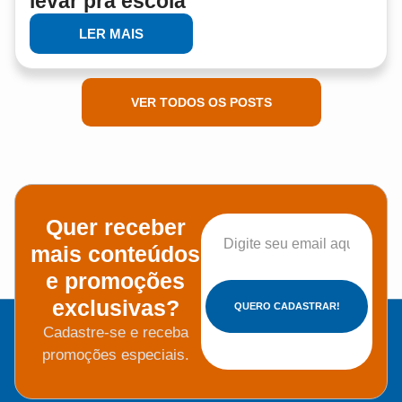
levar pra escola
LER MAIS
VER TODOS OS POSTS
Quer receber
mais conteúdos
e promoções
exclusivas?
QUERO CADASTRAR!
Cadastre-se e receba
promoções especiais.