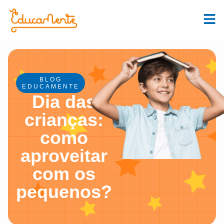
BLOG
EDUCAMENTE
Dia das
crianças:
como
aproveitar
com os
pequenos?