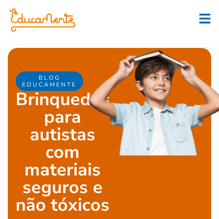
BLOG
EDUCAMENTE
Brinquedos
para
autistas
com
materiais
seguros e
não tóxicos