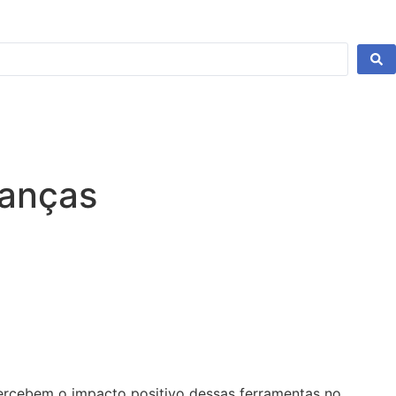
ianças
ercebem o impacto positivo dessas ferramentas no