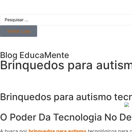
Visitar Loja
Blog EducaMente
Brinquedos para autism
Brinquedos para autismo tecn
O Poder Da Tecnologia No Des
A busca por
brinquedos para autismo
tecnológicos para 