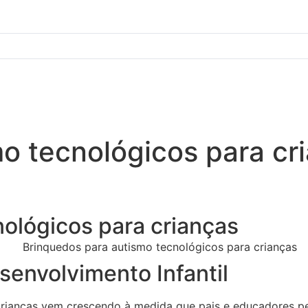
o tecnológicos para cr
ológicos para crianças
envolvimento Infantil
crianças vem crescendo à medida que pais e educadores p